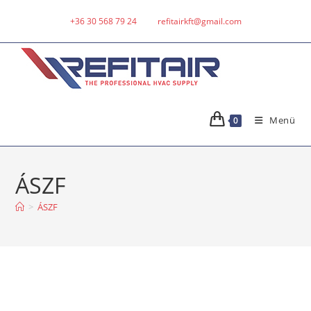
+36 30 568 79 24
refitairkft@gmail.com
Menü
0
ÁSZF
>
ÁSZF