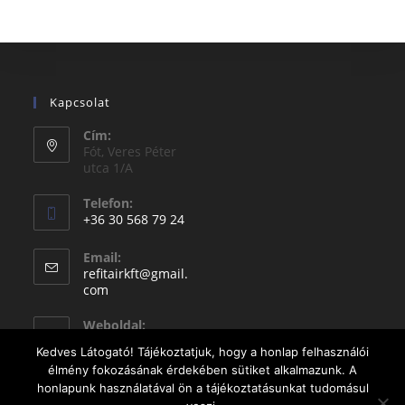
Kapcsolat
Cím:
Fót, Veres Péter
utca 1/A
Telefon:
+36 30 568 79 24
Email:
refitairkft@gmail.
com
Weboldal:
refitair.com
Kedves Látogató! Tájékoztatjuk, hogy a honlap felhasználói
élmény fokozásának érdekében sütiket alkalmazunk. A
honlapunk használatával ön a tájékoztatásunkat tudomásul