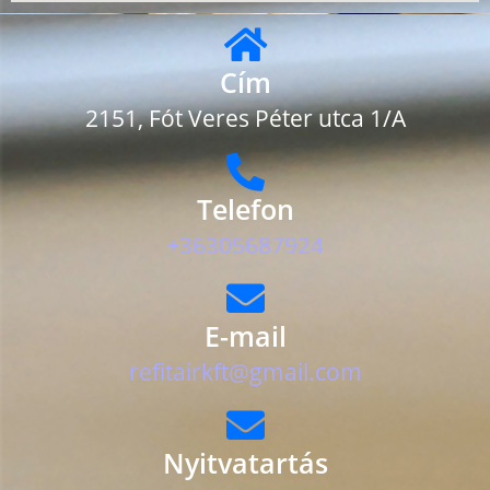
Cím
2151, Fót Veres Péter utca 1/A
Telefon
+36305687924
E-mail
refitairkft@gmail.com
Nyitvatartás