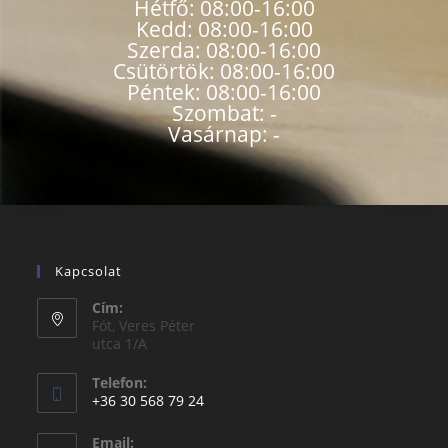
Hétfő: 08:00-16:00
Kedd: 08:00-16:00
Szerda: 08:00-16:00
Csütörtök: 08:00-16:00
Péntek: 08:00-16:00
Szombat: -
Vasárnap: -
Kapcsolat
Cím:
Fót, Veres Péter
utca 1/A
Telefon:
+36 30 568 79 24
Email: