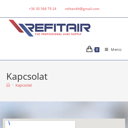
+36 30 568 79 24
refitairkft@gmail.com
Menü
0
Kapcsolat
>
Kapcsolat